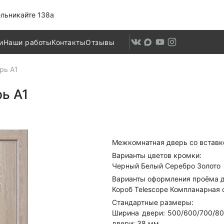
льникайте 138а
и
Наши работы
Контакты
Отзывы
рь А1
ь А1
Межкомнатная дверь со вставк
Варианты цветов кромки:
Черный Белый Серебро Золото
Варианты оформления проёма д
Короб Telescope Компланарная
Стандартные размеры:
Ширина двери: 500/600/700/8
двери: 38 мм