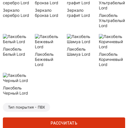
Зеркало
Зеркало
Зеркало
серебро Lord
бронза Lord
графит Lord
Лакобель
Ультрабелый
Lord
Лакобель
Лакобель
Белый Lord
Лакобель
Шамуа Lord
Лакобель
Бежевый
Коричневый
Lord
Lord
Лакобель
Черный Lord
Тип покрытия - ПВХ
РАССЧИТАТЬ