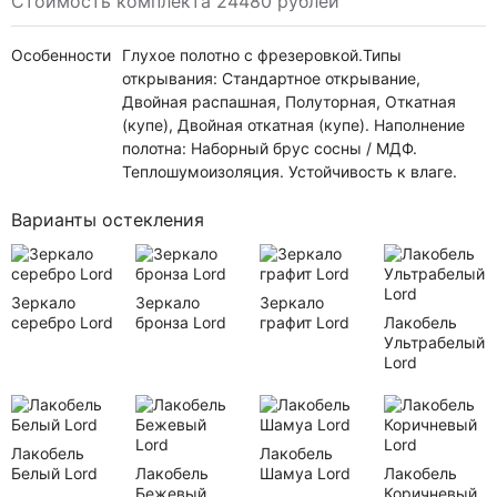
Стоимость комплекта 24480 рублей
Особенности
Глухое полотно с фрезеровкой.Типы
открывания: Стандартное открывание,
Двойная распашная, Полуторная, Откатная
(купе), Двойная откатная (купе). Наполнение
полотна: Наборный брус сосны / МДФ.
Теплошумоизоляция. Устойчивость к влаге.
Варианты остекления
Зеркало
Зеркало
Зеркало
серебро Lord
бронза Lord
графит Lord
Лакобель
Ультрабелый
Lord
Лакобель
Лакобель
Белый Lord
Лакобель
Шамуа Lord
Лакобель
Бежевый
Коричневый