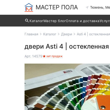
МАСТЕР ПОЛА
Тюмень, Ме
Каталог
Мастер блог
Оплата и доставка
Услуг
Главная
Каталог
Двери
Asti 4 | остекленна
двери Asti 4 | остекленная
Арт. 14579
хит продаж