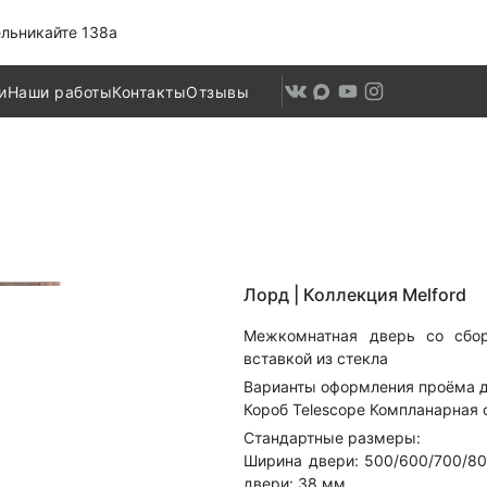
льникайте 138а
и
Наши работы
Контакты
Отзывы
Лорд |
Коллекция Melford
Межкомнатная дверь со сбо
вставкой из стекла
Варианты оформления проёма д
Короб Telescope Компланарная
Стандартные размеры:
Ширина двери: 500/600/700/8
двери: 38 мм