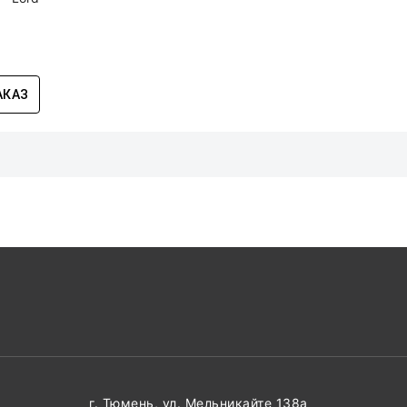
АКАЗ
г. Тюмень, ул. Мельникайте 138а