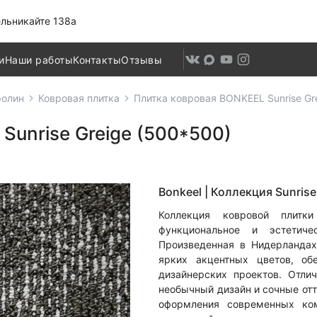
льникайте 138а
и
Наши работы
Контакты
Отзывы
ролин
Ковровая плитка
Плитка ковровая BONKEEL Sunrise Gr
Sunrise Greige (500*500)
Bonkeel |
Коллекция Sunrise
Коллекция ковровой плитки
функциональное и эстетиче
Произведенная в Нидерландах
ярких акцентных цветов, о
дизайнерских проектов. Отли
необычный дизайн и сочные отт
оформления современных ком