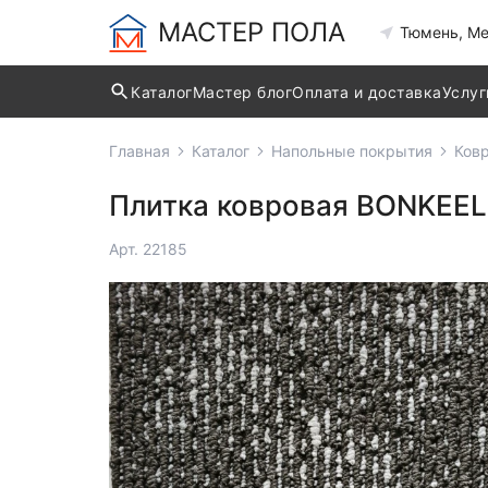
МАСТЕР ПОЛА
Тюмень, Ме
Каталог
Мастер блог
Оплата и доставка
Услуг
Главная
Каталог
Напольные покрытия
Ков
Плитка ковровая BONKEEL 
Арт. 22185