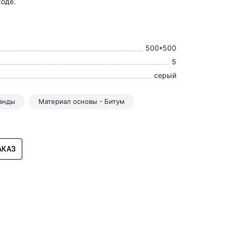
ходе.
500*500
5
серый
ланды
Материал основы - Битум
АКАЗ