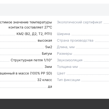
устимое значение температуры
Экологический сертификат
контакта составляет 27°С
КМ2 (В2, Д2, Т2, РП1)
Ширина
высокая
Страна производства
5м2
Длина, мм
Битум
Размеры
Структурная петля 1/10″
Звукоизоляция
3мм
Толщина мм
ашенный в массе (100% PP SD)
Цвет
32 класс
Тип фиксации
да