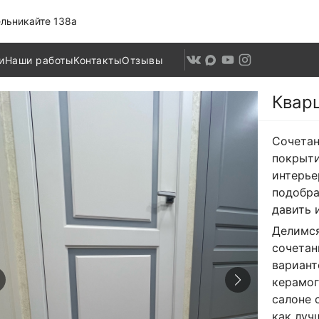
льникайте 138а
и
Наши работы
Контакты
Отзывы
Квар
Сочетан
покрыти
интерье
подобра
давить 
Делимся
сочетан
вариант
керамог
салоне 
как луч