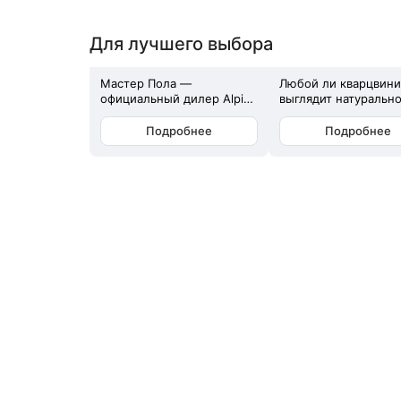
Для лучшего выбора
Мастер Пола —
Любой ли кварцвин
официальный дилер Alpine
выглядит натурально
Floor. Всё как на сайте
Всё решают детали:
производителя —
низкоконтрастная
Подробнее
Подробнее
гарантия, цены и
вытянутая текстура
актуальные коллекции.
дерева, минимальн
Мы стараемся держать
повторы, фаска и гл
цены одними из самых
фактура. Именно он
доступных. Alpine Floor —
создают эффект
немецкий бренд
отдельных досок и 
кварцвинила, который
Без фактуры и фаски
очень точно передаёт
выглядит плоским и
текстуру натурального
искусственным. Глу
дерева. Покрытие
фактура убирает ли
выглядит как паркетная
блеск, поверхность
доска, но не боится влаги
перестаёт быть глад
и воды — его можно
плёночной, а пол
укладывать даже в
выглядит дороже и
ванной, создавая единое
естественнее в реа
полотно по всей квартире.
жизни. При этом
Отдельное преимущество
кварцвинил, в отлич