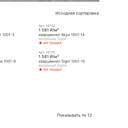
Исходная сортировка
Арт.
14734
1 581 ₽/м²
r 1001-3
кварцвинил Keya 1001-14
коллекция
Sigrid
хит продаж
Арт.
14735
1 581 ₽/м²
a 1001-9
кварцвинил Signi 1001-15
коллекция
Sigrid
хит продаж
Показывать по 12