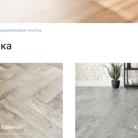
рцвиниловая плитка
тка
C ЛАМИНАТ
К