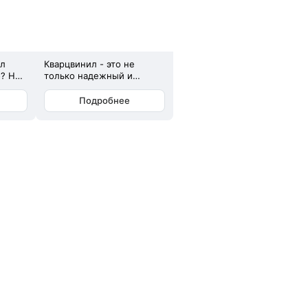
ил
Кварцвинил - это не
? Нет.
только надежный и
практичный пол, но и
возможности для
Подробнее
создания уникального
ые
дизайна. Кварцвинил
убокая
можно клеить на стены и
и
потолок. Стены, обшитые
кварцвинилом, можно
объём.
легко мыть, не боятся за
 пол
царапины и выцветание.
Клеевой кварцвинил
бокая
можно даже в душевые и
шний
сан узлы, так как он не
боится влаги и воды.
кой и
Кварцвинил под дерево
или камень на стене -
самый простой и при этом
льной
очень интересный вариант
декорирования и
ие от
секционирования.