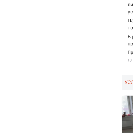
ли
ус
Па
то
В
пр
Пр
13
УС