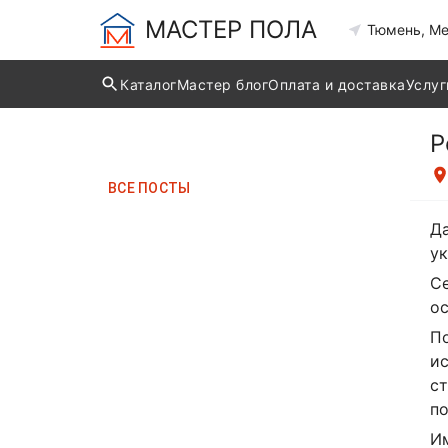
МАСТЕР ПОЛА
Тюмень, Ме
Каталог
Мастер блог
Оплата и доставка
Услуг
Р
ВCЕ ПОСТЫ
Да
ук
Се
ос
По
ис
ст
по
Им