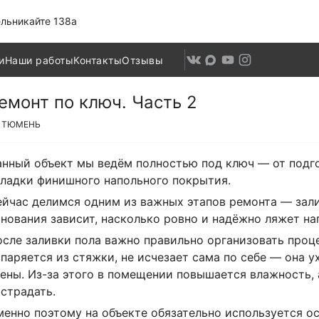
льникайте 138а
и
Наши работы
Контакты
Отзывы
емонт по ключ. Часть 2
ТЮМЕНЬ
нный объект мы ведём полностью под ключ — от подго
ладки финишного напольного покрытия.
йчас делимся одним из важных этапов ремонта — зали
нования зависит, насколько ровно и надёжно ляжет н
сле заливки пола важно правильно организовать проце
паряется из стяжки, не исчезает сама по себе — она у
ены. Из-за этого в помещении повышается влажность,
страдать.
енно поэтому на объекте обязательно используется ос