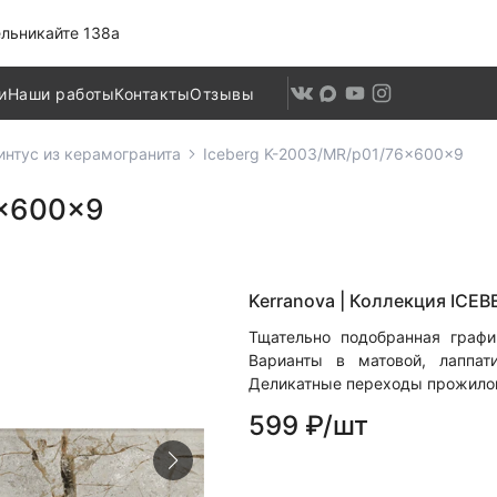
льникайте 138а
и
Наши работы
Контакты
Отзывы
интус из керамогранита
Iceberg K-2003/MR/p01/76x600x9
6x600x9
Kerranova |
Коллекция ICEB
Тщательно подобранная граф
Варианты в матовой, лаппат
Деликатные переходы прожилок
599 ₽/шт