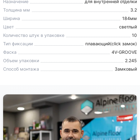
Назначение
для внутренней отделки
Толщина мм
3.2
Ширина
184мм
Цвет
светлый
Количество штук в упаковке
10
Тип фиксации
плавающий(click замок)
Фаска
4V-GROOVE
Объем упаковки
2.245
Способ монтажа
Замковый