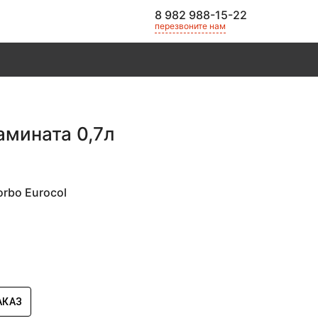
8 982 988-15-22
перезвоните нам
амината 0,7л
rbo Eurocol
АКАЗ