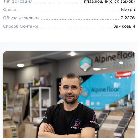
Тип фиксации
плавающий(click замок)
Фаска
Микро
Объем упаковки
2.2326
Способ монтажа
Замковый