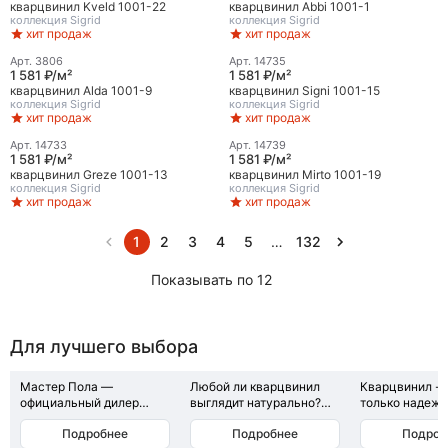
кварцвинил Kveld 1001-22
кварцвинил Abbi 1001-1
коллекция
Sigrid
коллекция
Sigrid
хит продаж
хит продаж
Арт.
3806
Арт.
14735
1 581 ₽/м²
1 581 ₽/м²
кварцвинил Alda 1001-9
кварцвинил Signi 1001-15
коллекция
Sigrid
коллекция
Sigrid
хит продаж
хит продаж
Арт.
14733
Арт.
14739
1 581 ₽/м²
1 581 ₽/м²
кварцвинил Greze 1001-13
кварцвинил Mirto 1001-19
коллекция
Sigrid
коллекция
Sigrid
хит продаж
хит продаж
1
2
3
4
5
…
132
Показывать по 12
Для лучшего выбора
Мастер Пола —
Любой ли кварцвинил
Кварцвинил - 
официальный дилер
выглядит натурально?
только надежн
Alpine Floor. Всё как на
Нет. Всё решают детали:
практичный пол
Подробнее
Подробнее
Подроб
сайте производителя —
низкоконтрастная
возможности 